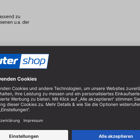
assend zu
hienen u.a. der
assend zu
hienen u.a. der