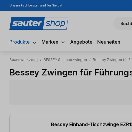
Unsere Fachberater sind für Sie da!
m Hauptinhalt springen
Zur Suche springen
Zur Hauptnavigation springen
Suchb
Produkte
Marken
Angebote
Neuheiten
Spannwerkzeug
/
BESSEY Schraubzwingen
/
Bessey Zwingen für F
Bessey Zwingen für Führung
8 Artikel gefunden
Bessey Einhand-Tischzwinge EZR