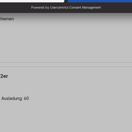
hzwinge EZR15
chienen
/2er
 Ausladung: 60