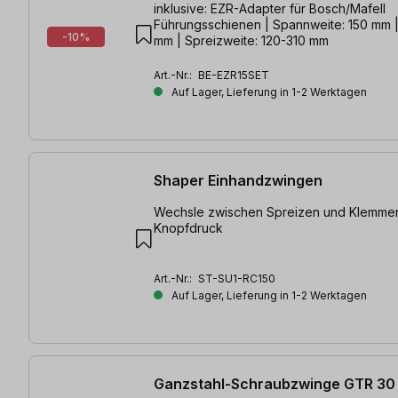
inklusive: EZR-Adapter für Bosch/Mafell
Führungsschienen | Spannweite: 150 mm |
-10%
mm | Spreizweite: 120-310 mm
Art.-Nr.:
BE-EZR15SET
Auf Lager, Lieferung in 1-2 Werktagen
Shaper Einhandzwingen
Wechsle zwischen Spreizen und Klemmen
Knopfdruck
Art.-Nr.:
ST-SU1-RC150
Auf Lager, Lieferung in 1-2 Werktagen
Ganzstahl-Schraubzwinge GTR 30