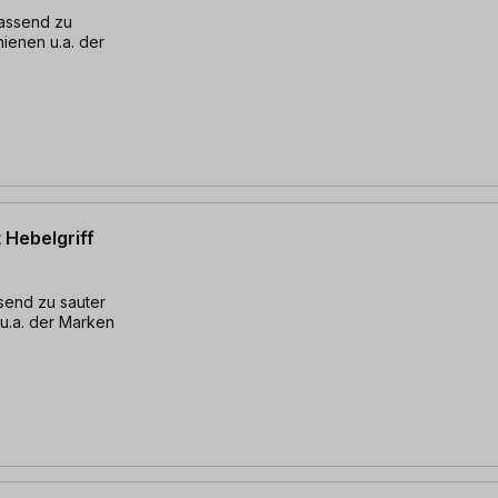
assend zu
hienen u.a. der
 Hebelgriff
send zu sauter
u.a. der Marken