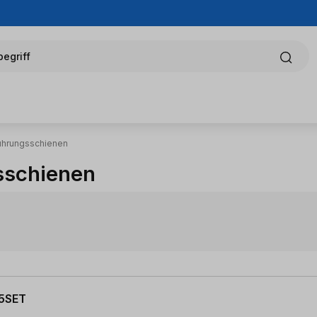
egriff
ührungsschienen
sschienen
15SET