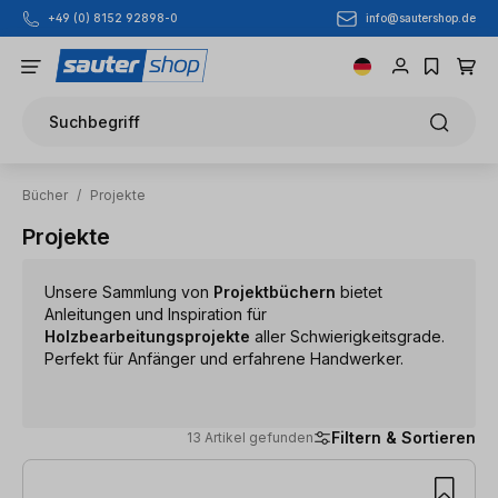
info@sautershop.de
+49 (0) 8152 92898-0
Zum Hauptinhalt springen
Suchbegriff
Bücher
/
Projekte
Projekte
Unsere Sammlung von
Projektbüchern
bietet
Anleitungen und Inspiration für
Holzbearbeitungsprojekte
aller Schwierigkeitsgrade.
Perfekt für Anfänger und erfahrene Handwerker.
Filtern & Sortieren
13 Artikel gefunden
13 Artikel gefunden