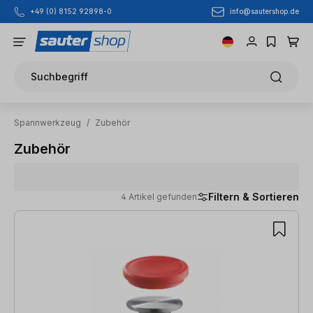
info@sautershop.de
+49 (0) 8152 92898-0
Zum Hauptinhalt springen
Suchbegriff
Spannwerkzeug
/
Zubehör
Zubehör
Filtern & Sortieren
4 Artikel gefunden
4 Artikel gefunden