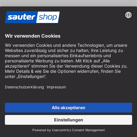
Hilfe
Hinweise zur Batterieentsorgung
Hinweise zur Verpackung
Liefer- & Versandkosten
Zahlung & Steuer
Kontaktformular
Widerrufsrecht
FAQ-Service
Über uns
Karriere
Vertrag widerrufen
Impressum
AGB