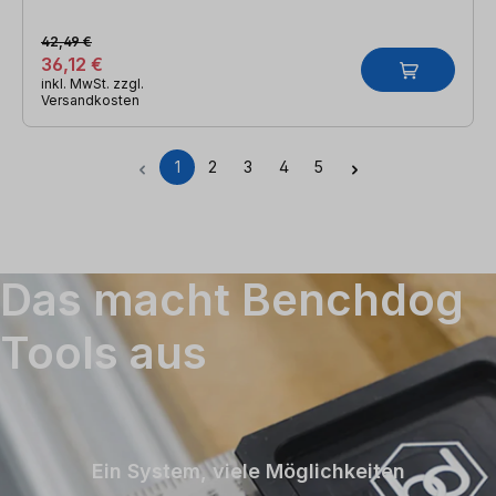
42,49 €
36,12 €
inkl. MwSt. zzgl.
Versandkosten
1
2
3
4
5
Seite
Seite
Seite
Seite
Seite
Das macht Benchdog
Tools aus
Ein System, viele Möglichkeiten