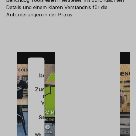
Benchdog Tools einen Hersteller mit durchdachten
Details und einem klaren Verständnis für die
Anforderungen in der Praxis.
Wir
benötigen
Ihre
Zustimmung,
um den
YouTube
Video-
Service zu
laden!
Wir