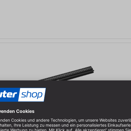
d - 300 mm
treifen | Mit MK2 Quad Fence Dogs