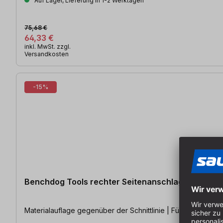
Auf Lager, Lieferung in 1-2 Werktagen
75,68 €
64,33 €
inkl. MwSt. zzgl.
Versandkosten
-15%
Benchdog Tools rechter Seitenanschlag MK2 Qua
Materialauflage gegenüber der Schnittlinie | Für dünnere S