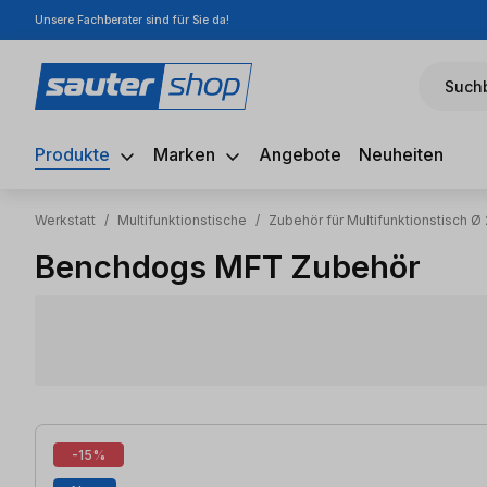
Unsere Fachberater sind für Sie da!
m Hauptinhalt springen
Zur Suche springen
Zur Hauptnavigation springen
Suchb
Produkte
Marken
Angebote
Neuheiten
Werkstatt
/
Multifunktionstische
/
Zubehör für Multifunktionstisch 
Benchdogs MFT Zubehör
63 Artikel gefunden
-15%