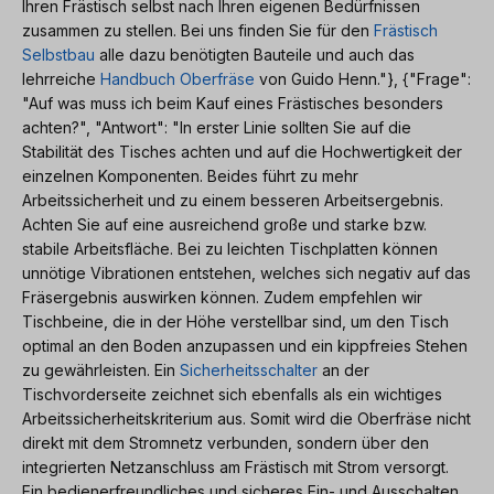
Ihren Frästisch selbst nach Ihren eigenen Bedürfnissen
zusammen zu stellen. Bei uns finden Sie für den
Frästisch
Selbstbau
alle dazu benötigten Bauteile und auch das
lehrreiche
Handbuch Oberfräse
von Guido Henn."}, {"Frage":
"Auf was muss ich beim Kauf eines Frästisches besonders
achten?", "Antwort": "In erster Linie sollten Sie auf die
Stabilität des Tisches achten und auf die Hochwertigkeit der
einzelnen Komponenten. Beides führt zu mehr
Arbeitssicherheit und zu einem besseren Arbeitsergebnis.
Achten Sie auf eine ausreichend große und starke bzw.
stabile Arbeitsfläche. Bei zu leichten Tischplatten können
unnötige Vibrationen entstehen, welches sich negativ auf das
Fräsergebnis auswirken können. Zudem empfehlen wir
Tischbeine, die in der Höhe verstellbar sind, um den Tisch
optimal an den Boden anzupassen und ein kippfreies Stehen
zu gewährleisten. Ein
Sicherheitsschalter
an der
Tischvorderseite zeichnet sich ebenfalls als ein wichtiges
Arbeitssicherheitskriterium aus. Somit wird die Oberfräse nicht
direkt mit dem Stromnetz verbunden, sondern über den
integrierten Netzanschluss am Frästisch mit Strom versorgt.
Ein bedienerfreundliches und sicheres Ein- und Ausschalten