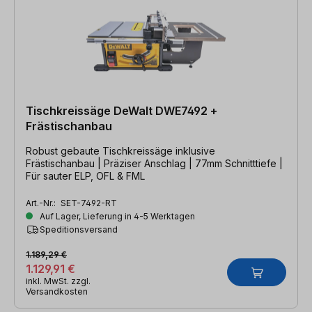
Tischkreissäge DeWalt DWE7492 +
Frästischanbau
Robust gebaute Tischkreissäge inklusive
Frästischanbau | Präziser Anschlag | 77mm Schnitttiefe |
Für sauter ELP, OFL & FML
Art.-Nr.:
SET-7492-RT
Auf Lager, Lieferung in 4-5 Werktagen
Speditionsversand
1.189,29 €
1.129,91 €
inkl. MwSt. zzgl.
Versandkosten