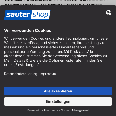
ist damit gegeben. Das wichtigste Zubehör für Frästische
sollte ebenfalls in guter Qualität gewählt werden:
Parallelanschläge, Winkelanschläge, Längsanschlage,
Druckkämme und auch eine Absaugung für die anfallende
Späne sollte vorhanden sein.", "Tipp": "Unsere
sauter
Frästische
gibt es als Basic, Standard, Premium & All Inclusive
Variante und ist mit Zubehör ganz nach Ihren Vorstellungen
erweiterbar."}, {"Frage": "Bis zu welchen Größen bieten Sie
Frästische an?", "Antwort": "Wir bieten Frästische mit einem
Plattenmaß von bis zu 1.200 x 800 mm an.", "Tipp": ""},
{"Frage": "Welches Zubehör gibt es für Frästische?",
"Antwort": "Bei uns finden Sie folgendes Zubehör für Ihren
Frästisch:
Einlegeplatten
Oberfräsenlift
Frästischplatten
Frästisch
Untergestelle
Druckkamm
Fräsanschläge
Gehrungs-
Winkelanschläge
Und vieles mehr zum
Frästisch selber
bauen
wie Schrauben, Nutensteine, Füße & Lenkrollen für
Frästische, Fräserverlängerungen etc.", "Tipp": ""}]
neu. innovativ. professionell.