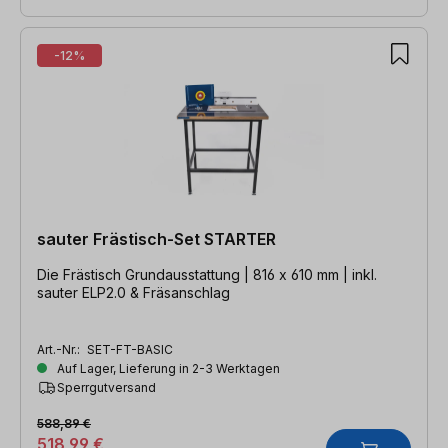
-12%
sauter Frästisch-Set STARTER
Die Frästisch Grundausstattung | 816 x 610 mm | inkl.
sauter ELP2.0 & Fräsanschlag
Art.-Nr.:
SET-FT-BASIC
Auf Lager, Lieferung in 2-3 Werktagen
Sperrgutversand
588,89 €
518,99 €