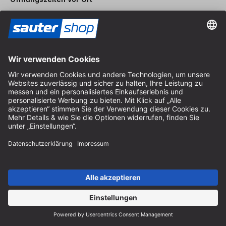
Montag bis Freitag
8:30 - 12:30 Uhr & 14:00 - 16:30 Uhr
Hilfe
Hinweise zur Batterieentsorgung
Hinweise zur Verpackung
Liefer- & Versandkosten
Zahlung & Steuer
Kontaktformular
Widerrufsrecht
FAQ-Service
Über uns
Karriere
Vertrag widerrufen