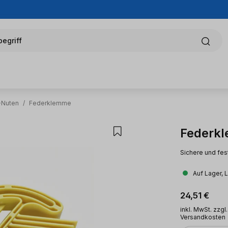
egriff
-Nuten
/
Federklemme
Federk
Sichere und fes
Auf Lager, 
Regulärer Pr
24,51 €
inkl. MwSt. zzgl.
Versandkosten