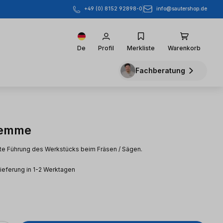
info@sautershop.de
+49 (0) 8152 92898-0
De
Profil
Merkliste
Warenkorb
Fachberatung
lemme
te Führung des Werkstücks beim Fräsen / Sägen.
Lieferung in 1-2 Werktagen
eis: