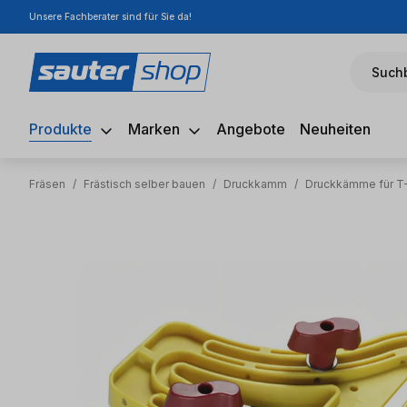
Unsere Fachberater sind für Sie da!
m Hauptinhalt springen
Zur Suche springen
Zur Hauptnavigation springen
Suchb
Produkte
Marken
Angebote
Neuheiten
Fräsen
/
Frästisch selber bauen
/
Druckkamm
/
Druckkämme für T
Bildergalerie überspringen