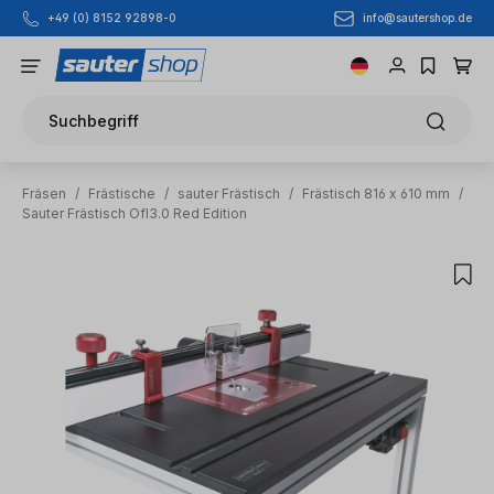
info@sautershop.de
+49 (0) 8152 92898-0
Zum Hauptinhalt springen
Suchbegriff
Fräsen
/
Frästische
/
sauter Frästisch
/
Frästisch 816 x 610 mm
/
Sauter Frästisch Ofl3.0 Red Edition
Bildergalerie überspringen