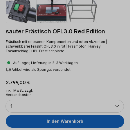
sauter Frästisch OFL3.0 Red Edition
Frästisch mit erlesenen Komponenten und roten Akzenten |
schwenkbarer Fräslift OFL3.0 in rot | Fräsmotor | Harvey
Fräsanschlag | HPL Frästischplatte
Auf Lager, Lieferung in 2-3 Werktagen
Artikel wird als Sperrgut versendet
Regulärer Preis:
2.799,00 €
inkl. MwSt. zzgl.
Versandkosten
Anzahl
1
In den Warenkorb