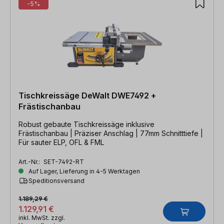
-5%
Tischkreissäge DeWalt DWE7492 +
Frästischanbau
Robust gebaute Tischkreissäge inklusive
Frästischanbau | Präziser Anschlag | 77mm Schnitttiefe |
Für sauter ELP, OFL & FML
Art.-Nr.:
SET-7492-RT
Auf Lager, Lieferung in 4-5 Werktagen
Speditionsversand
1.189,29 €
1.129,91 €
inkl. MwSt. zzgl.