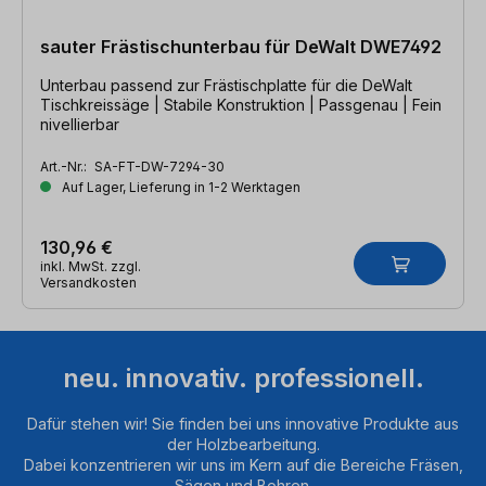
sauter Frästischunterbau für DeWalt DWE7492
Unterbau passend zur Frästischplatte für die DeWalt
Tischkreissäge | Stabile Konstruktion | Passgenau | Fein
nivellierbar
Art.-Nr.:
SA-FT-DW-7294-30
Auf Lager, Lieferung in 1-2 Werktagen
130,96 €
inkl. MwSt. zzgl.
Versandkosten
neu. innovativ. professionell.
Dafür stehen wir! Sie finden bei uns innovative Produkte aus
der Holzbearbeitung.
Dabei konzentrieren wir uns im Kern auf die Bereiche Fräsen,
Sägen und Bohren.