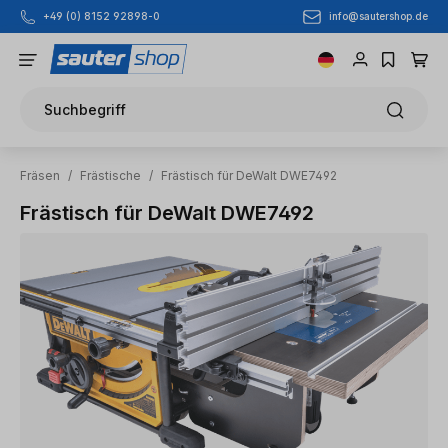
info@sautershop.de
+49 (0) 8152 92898-0
Zum Hauptinhalt springen
Suchbegriff
Fräsen
/
Frästische
/
Frästisch für DeWalt DWE7492
Frästisch für DeWalt DWE7492