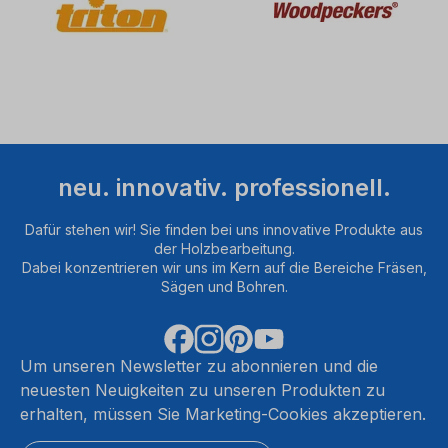
die
Details
durch
und
stimmen
Sie
der
Nutzung
des
neu. innovativ. professionell.
Service
zu,
Dafür stehen wir! Sie finden bei uns innovative Produkte aus
um
der Holzbearbeitung.
dieses
Dabei konzentrieren wir uns im Kern auf die Bereiche Fräsen,
Video
Sägen und Bohren.
anzusehen.
Mehr
M
Um unseren Newsletter zu abonnieren und die
Informationen
Infor
neuesten Neuigkeiten zu unseren Produkten zu
erhalten, müssen Sie Marketing-Cookies akzeptieren.
Akzeptieren
Akze