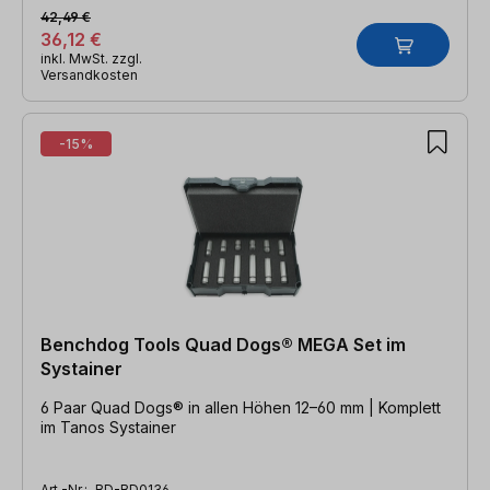
42,49 €
36,12 €
inkl. MwSt. zzgl.
Versandkosten
-15%
Benchdog Tools Quad Dogs® MEGA Set im
Systainer
6 Paar Quad Dogs® in allen Höhen 12–60 mm | Komplett
im Tanos Systainer
Art.-Nr.:
BD-BD0136