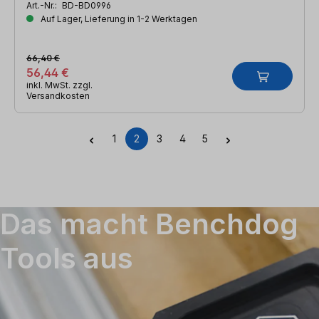
Art.-Nr.:
BD-BD0996
Auf Lager, Lieferung in 1-2 Werktagen
66,40 €
56,44 €
inkl. MwSt. zzgl.
Versandkosten
1
2
3
4
5
Seite
Seite
Seite
Seite
Seite
Das macht Benchdog
Tools aus