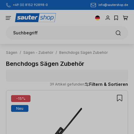
info@sautershop.de
+49 (0) 8152 92898-0
Zum Hauptinhalt springen
Suchbegriff
Sägen
/
Sägen - Zubehör
/
Benchdogs Sägen Zubehör
Benchdogs Sägen Zubehör
Filtern & Sortieren
39 Artikel gefunden
39 Artikel gefunden
-15%
Neu