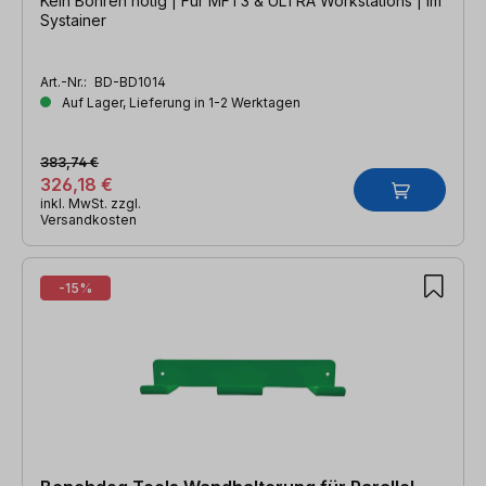
Kein Bohren nötig | Für MFT3 & ULTRA Workstations | Im
Systainer
Art.-Nr.:
BD-BD1014
Auf Lager, Lieferung in 1-2 Werktagen
383,74 €
326,18 €
inkl. MwSt. zzgl.
Versandkosten
-15%