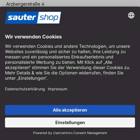
Arzbergerstraße 4
82211 Herrsching
Deutschland
Anfahrt
Öffnungszeiten vor Ort
Montag bis Freitag
8:30 - 12:30 Uhr & 14:00 - 16:30 Uhr
Hilfe
Hinweise zur Batterieentsorgung
Hinweise zur Verpackung
Liefer- & Versandkosten
Zahlung & Steuer
Kontaktformular
Widerrufsrecht