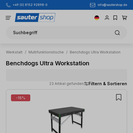
info@sautershop.de
+49 (0) 8152 92898-0
Zum Hauptinhalt springen
Suchbegriff
Werkstatt
/
Multifunktionstische
/
Benchdogs Ultra Workstation
Benchdogs Ultra Workstation
Filtern & Sortieren
23 Artikel gefunden
23 Artikel gefunden
-15%