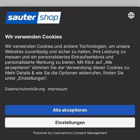
Hilfe
Hinweise zur Batterieentsorgung
Hinweise zur Verpackung
Liefer- & Versandkosten
Zahlung & Steuer
Kontaktformular
Widerrufsrecht
FAQ-Service
Über uns
Karriere
Vertrag widerrufen
Impressum
AGB