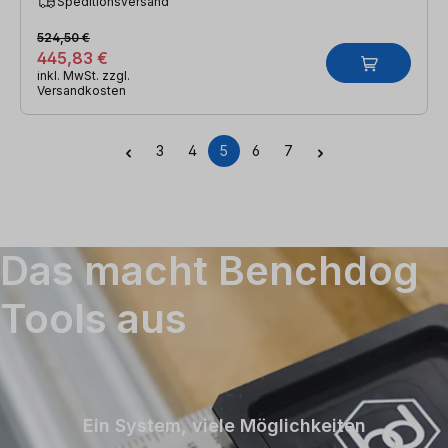
Speditionsversand
524,50 €
445,83 €
inkl. MwSt. zzgl.
Versandkosten
3
4
5
6
7
Seite
Seite
Seite
Seite
Seite
Das macht Benchdog
Tools aus
Ein System, viele Möglichkeiten