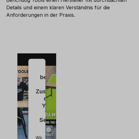
Benchdog Tools einen Hersteller mit durchdachten
Details und einem klaren Verständnis für die
Anforderungen in der Praxis.
Wir
benötigen
Ihre
Zustimmung,
um den
YouTube
Video-
Service zu
laden!
Wir