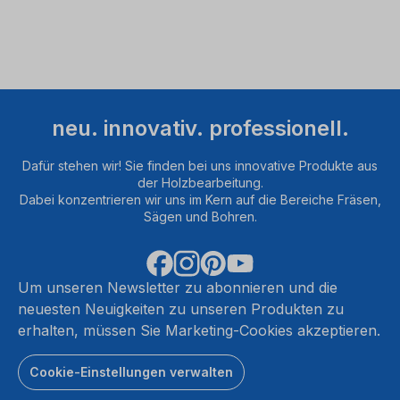
durch
und
stimmen
Sie
der
Nutzung
des
neu. innovativ. professionell.
Service
zu,
Dafür stehen wir! Sie finden bei uns innovative Produkte aus
um
der Holzbearbeitung.
dieses
Dabei konzentrieren wir uns im Kern auf die Bereiche Fräsen,
Video
Sägen und Bohren.
anzusehen.
Mehr
Um unseren Newsletter zu abonnieren und die
Informationen
neuesten Neuigkeiten zu unseren Produkten zu
erhalten, müssen Sie Marketing-Cookies akzeptieren.
Akzeptieren
Cookie-Einstellungen verwalten
powered
by