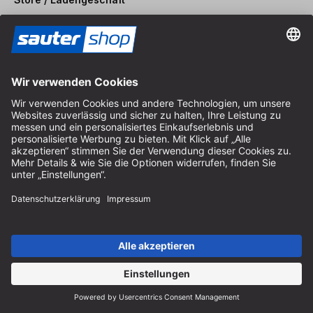
Arzbergerstraße 4
82211 Herrsching
Deutschland
Anfahrt
Öffnungszeiten vor Ort
Montag bis Freitag
8:30 - 12:30 Uhr & 14:00 - 16:30 Uhr
Hilfe
Hinweise zur Batterieentsorgung
Hinweise zur Verpackung
Liefer- & Versandkosten
Zahlung & Steuer
Kontaktformular