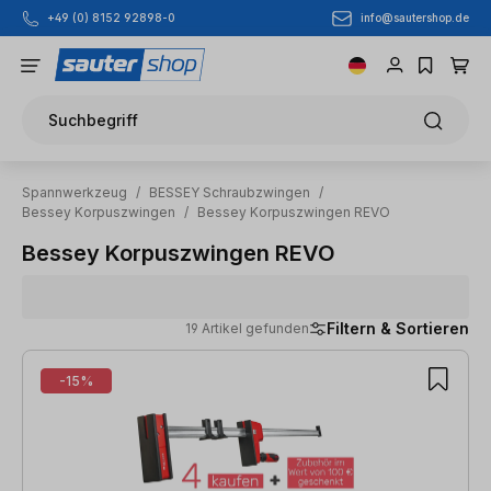
info@sautershop.de
+49 (0) 8152 92898-0
Zum Hauptinhalt springen
Suchbegriff
Spannwerkzeug
/
BESSEY Schraubzwingen
/
Bessey Korpuszwingen
/
Bessey Korpuszwingen REVO
Bessey Korpuszwingen REVO
Filtern & Sortieren
19 Artikel gefunden
19 Artikel gefunden
-15%