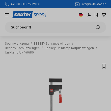
info@sautershop.de
+49 (0) 8152 92898-0
Zum Hauptinhalt springen
Suchbegriff
Spannwerkzeug
/
BESSEY Schraubzwingen
/
Bessey Korpuszwingen
/
Bessey UniKlamp Korpuszwingen
/
Uniklamp Uk 160/80
Bildergalerie überspringen