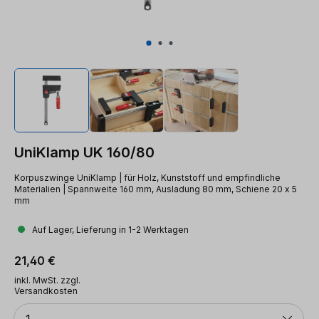
UniKlamp UK 160/80
Korpuszwinge UniKlamp | für Holz, Kunststoff und empfindliche
Materialien | Spannweite 160 mm, Ausladung 80 mm, Schiene 20 x 5
mm
Auf Lager, Lieferung in 1-2 Werktagen
Regulärer Preis:
21,40 €
inkl. MwSt. zzgl.
Versandkosten
Anzahl
1