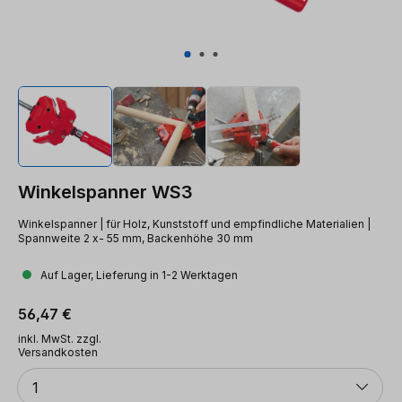
Winkelspanner WS3
Winkelspanner | für Holz, Kunststoff und empfindliche Materialien |
Spannweite 2 x- 55 mm, Backenhöhe 30 mm
Auf Lager, Lieferung in 1-2 Werktagen
Regulärer Preis:
56,47 €
inkl. MwSt. zzgl.
Versandkosten
Anzahl
1