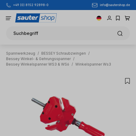
info@sautershop.de
+49 (0) 8152 92898-0
Zum Hauptinhalt springen
Suchbegriff
Spannwerkzeug
/
BESSEY Schraubzwingen
/
Bessey Winkel- & Gehrungsspanner
/
Bessey Winkelspanner WS3 & WS6
/
Winkelspanner Ws3
Bildergalerie überspringen