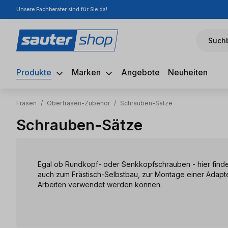
Unsere Fachberater sind für Sie da!
m Hauptinhalt springen
Zur Suche springen
Zur Hauptnavigation springen
Suchb
Produkte
Marken
Angebote
Neuheiten
Fräsen
/
Oberfräsen-Zubehör
/
Schrauben-Sätze
Schrauben-Sätze
Egal ob Rundkopf- oder Senkkopfschrauben - hier finde
auch zum Frästisch-Selbstbau, zur Montage einer Adapte
Arbeiten verwendet werden können.