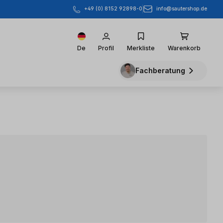
info@sautershop.de
+49 (0) 8152 92898-0
De
Profil
Merkliste
Warenkorb
Fachberatung