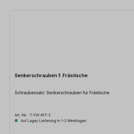
3 Artikel gefunden
Senkerschrauben f. Frästische
Schraubensatz: Senkerschrauben für Frästische
Art.-Nr.:
T-FIX-KIT-2
Auf Lager, Lieferung in 1-2 Werktagen