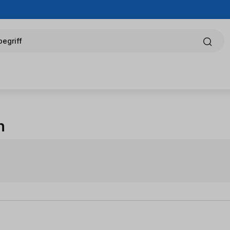
egriff
n