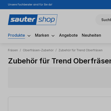
Unsere Fachberater sind für Sie da!
m Hauptinhalt springen
Zur Suche springen
Zur Hauptnavigation springen
Suchb
Produkte
Marken
Angebote
Neuheiten
Fräsen
/
Oberfräsen-Zubehör
/
Zubehör für Trend Oberfräsen
Zubehör für Trend Oberfräse
5 Artikel gefunden