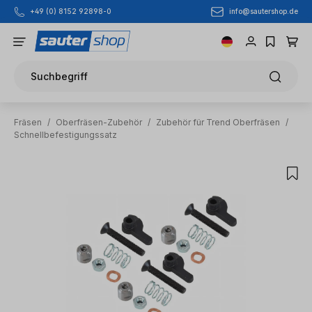
info@sautershop.de
+49 (0) 8152 92898-0
Zum Hauptinhalt springen
Suchbegriff
Fräsen
/
Oberfräsen-Zubehör
/
Zubehör für Trend Oberfräsen
/
Schnellbefestigungssatz
Bildergalerie überspringen