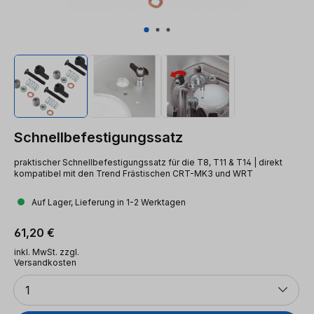
Schnellbefestigungssatz
praktischer Schnellbefestigungssatz für die T8, T11 & T14 | direkt
kompatibel mit den Trend Frästischen CRT-MK3 und WRT
Auf Lager, Lieferung in 1-2 Werktagen
Regulärer Preis:
61,20 €
inkl. MwSt. zzgl.
Versandkosten
Anzahl
1