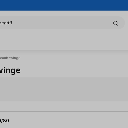
egriff
hraubzwinge
winge
0/80