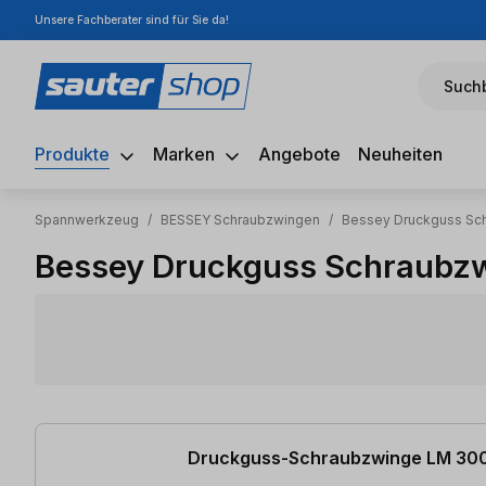
Unsere Fachberater sind für Sie da!
m Hauptinhalt springen
Zur Suche springen
Zur Hauptnavigation springen
Suchb
Produkte
Marken
Angebote
Neuheiten
Spannwerkzeug
/
BESSEY Schraubzwingen
/
Bessey Druckguss Sc
Bessey Druckguss Schraubz
16 Artikel gefunden
Druckguss-Schraubzwinge LM 30