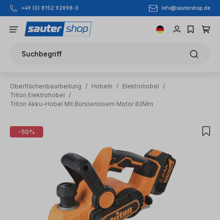
info@sautershop.de
+49 (0) 8152 92898-0
Zum Hauptinhalt springen
Suchbegriff
Oberflächenbearbeitung
/
Hobeln
/
Elektrohobel
/
Triton Elektrohobel
/
Triton Akku-Hobel Mit Bürstenlosem Motor 82Mm
Bildergalerie überspringen
-50%