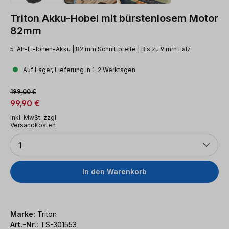
Triton Akku-Hobel mit bürstenlosem Motor
82mm
5-Ah-Li-Ionen-Akku | 82 mm Schnittbreite | Bis zu 9 mm Falz
Auf Lager, Lieferung in 1-2 Werktagen
Verkaufspreis:
Regulärer Preis:
199,00 €
99,90 €
inkl. MwSt. zzgl.
Versandkosten
Anzahl
1
In den Warenkorb
Marke:
Triton
Art.-Nr.:
TS-301553