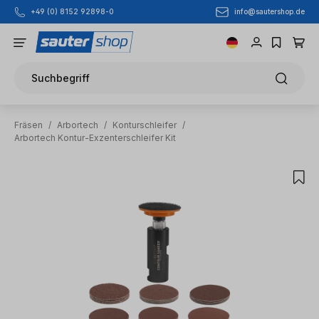
info@sautershop.de
+49 (0) 8152 92898-0
Zum Hauptinhalt springen
Suchbegriff
Fräsen
/
Arbortech
/
Konturschleifer
/
Arbortech Kontur-Exzenterschleifer Kit
Bildergalerie überspringen