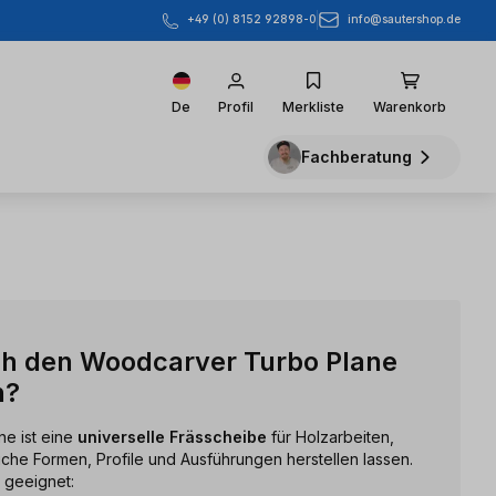
info@sautershop.de
+49 (0) 8152 92898-0
De
Profil
Merkliste
Warenkorb
Fachberatung
ch den Woodcarver Turbo Plane
h?
ne ist eine
universelle Frässcheibe
für Holzarbeiten,
liche Formen, Profile und Ausführungen herstellen lassen.
n geeignet: