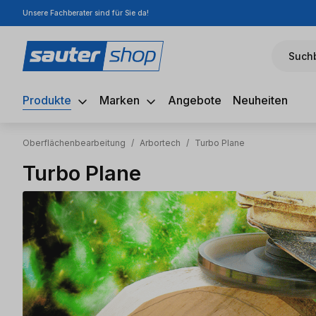
Unsere Fachberater sind für Sie da!
m Hauptinhalt springen
Zur Suche springen
Zur Hauptnavigation springen
Suchb
Produkte
Marken
Angebote
Neuheiten
Oberflächenbearbeitung
/
Arbortech
/
Turbo Plane
Turbo Plane