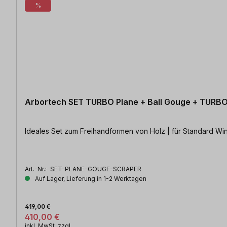
%
Arbortech SET TURBO Plane + Ball Gouge + TURB
Ideales Set zum Freihandformen von Holz | für Standard Win
Art.-Nr.:
SET-PLANE-GOUGE-SCRAPER
Auf Lager, Lieferung in 1-2 Werktagen
419,00 €
410,00 €
inkl. MwSt. zzgl.