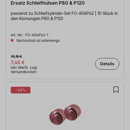
Ersatz Schleifhülsen P80 & P120
passend zu Schleifzylinder-Set FO-A06P62 | 10 Stück in
den Körnungen P80 & P120
Art.-Nr.:
FO-A06P62-1
Nachschub ist unterwegs
10,15 €
7,45 €
Details
inkl. MwSt. zzgl.
Versandkosten
-23%