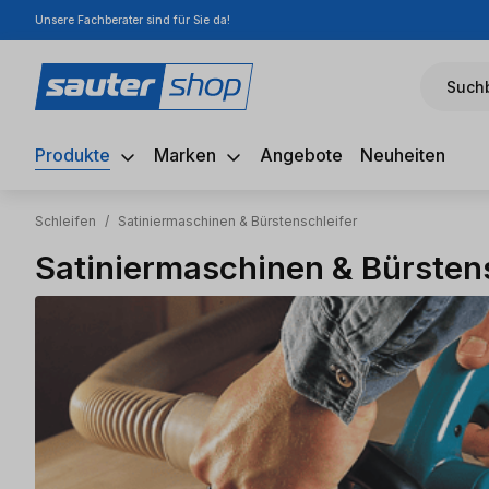
Unsere Fachberater sind für Sie da!
m Hauptinhalt springen
Zur Suche springen
Zur Hauptnavigation springen
Suchb
Produkte
Marken
Angebote
Neuheiten
Schleifen
/
Satiniermaschinen & Bürstenschleifer
Satiniermaschinen & Bürstens