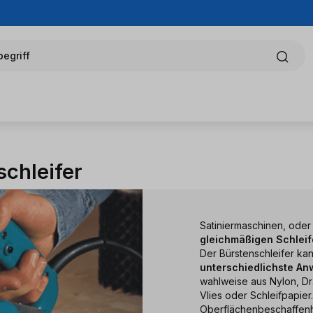
egriff
chleifer
Satiniermaschinen, oder
gleichmäßigen Schleif
Der Bürstenschleifer ka
unterschiedlichste A
wahlweise aus Nylon, Dra
Vlies oder Schleifpapier
Oberflächenbeschaffenhe