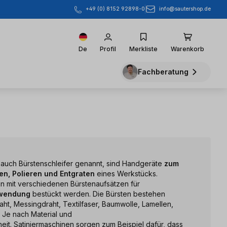
info@sautershop.de
+49 (0) 8152 92898-0
De
Profil
Merkliste
Warenkorb
Fachberatung
 auch Bürstenschleifer genannt, sind Handgeräte
zum
en, Polieren und Entgraten
eines Werkstücks.
nn mit verschiedenen Bürstenaufsätzen für
nwendung
bestückt werden. Die Bürsten bestehen
ht, Messingdraht, Textilfaser, Baumwolle, Lamellen,
. Je nach Material und
it. Satiniermaschinen sorgen zum Beispiel dafür, dass