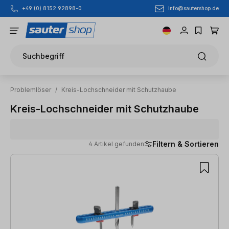
info@sautershop.de
+49 (0) 8152 92898-0
Zum Hauptinhalt springen
Suchbegriff
Problemlöser
/
Kreis-Lochschneider mit Schutzhaube
Kreis-Lochschneider mit Schutzhaube
Filtern & Sortieren
4 Artikel gefunden
4 Artikel gefunden