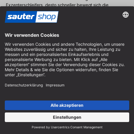
Exzenterschleifers, desto schneller bewegt sich die
Schleifscheibe. Je schneller sich die Schleifscheibe bewegt,
desto mehr Abtragleistung hat das Gerät. Für jedes
Einsatzgebiet gibt es den geeigneten Exzenterschleifer.
Unsere Geräte der Marken Makita, Bosch, Triton und Mafell
haben eine Leistungsaufnahme zwischen 280 und 750 Watt.
Hier finden Sie
Exzenterschleifer der Marke Festool
.", "Tipp":
""}]
neu. innovativ. professionell.
Dafür stehen wir! Sie finden bei uns innovative Produkte aus
der Holzbearbeitung.
Dabei konzentrieren wir uns im Kern auf die Bereiche Fräsen,
Sägen und Bohren.
Um unseren Newsletter zu abonnieren und die
neuesten Neuigkeiten zu unseren Produkten zu