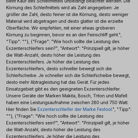
beim Kauf des Schleifmittels unbedingt beachtet werden. Die
Körnung des Schleifmittels wird als Zahl angegeben: Je
größer die Zahl, desto feiner ist die Körnung, desto weniger
Material wird abgetragen und desto glatter ist die erzielte
Oberfläche. Wir empfehlen, mit einer etwas gröberen
Körnung zu beginnen, bevor es an den Feinschliff geht.",
"Tipp": ""}, {"Frage": "Wie hoch sollte die Leistung des
Exzenterschleifers sein?", "Antwort": "Prinzipiell gilt, je höher
die Watt-Anzahl, desto höher die Leistung des
Exzenterschleifers. Je höher die Leistung des
Exzenterschleifers, desto schneller bewegt sich die
Schleifscheibe. Je schneller sich die Schleifscheibe bewegt,
desto mehr Abtragleistung hat das Gerät. Für jedes
Einsatzgebiet gibt es den geeigneten Exzenterschleifer.
Unsere Geräte der Marken Makita, Bosch, Triton und Mafell
haben eine Leistungsaufnahme zwischen 280 und 750 Watt.
Hier finden Sie
Exzenterschleifer der Marke Festool
.", "Tipp":
""}, {"Frage": "Wie hoch sollte die Leistung des
Exzenterschleifers sein?", "Antwort": "Prinzipiell gilt, je höher
die Watt-Anzahl, desto höher die Leistung des
Exzenterschleifers. Je höher die Leistung des