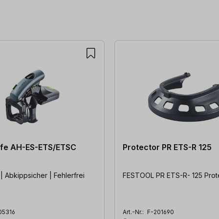
lfe AH-ES-ETS/ETSC
Protector PR ETS-R 125
| Abkippsicher | Fehlerfrei
FESTOOL PR ETS-R- 125 Prot
05316
Art.-Nr.:
F-201690