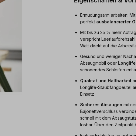
Eigenschaften & Vort
Ermüdungsarm arbeiten: Mit
perfekt
ausbalancierter G
Mit bis zu 25 % mehr Abtra
verspricht Leerlaufdrehzahl
Watt direkt auf die Arbeitsf
Gesund und weniger Nacharb
Absaugmobil oder
Longlife
schonendes Schleifen entl
Qualität und Haltbarkeit
au
Longlife-Staubfangbeutel au
Einsatz
Sicheres Absaugen
mit ne
Bajonettverschluss verbind
schnell mit dem Absaugstut
lösbar. Über den Zeitpunkt 
Einhandschleifen an geformt