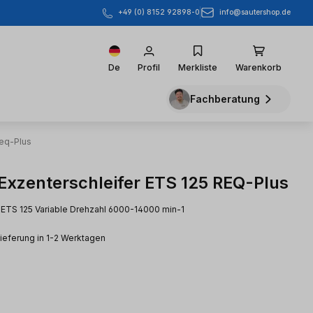
info@sautershop.de
+49 (0) 8152 92898-0
De
Profil
Merkliste
Warenkorb
Fachberatung
Req-Plus
 Exzenterschleifer ETS 125 REQ-Plus
 ETS 125 Variable Drehzahl 6000-14000 min-1
Lieferung in 1-2 Werktagen
s: