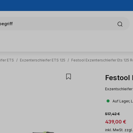
egriff
ifer ETS
/
Exzenterschleifer ETS 125
/
Festool Exzenterschleifer Ets 125 
Festool
Exzentschleifer
Auf Lager, 
Verkaufsprei
Regulärer Preis:
517,42 €
439,00 €
inkl. MwSt. zzgl.