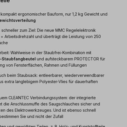
eile
 kompakt ergonomischer Bauform, nur 1,2 kg Gewicht und
ewichtsverteilung
g schneller zum Ziel: Die neue MMC Regelelektronik
 = Arbeitsdrehzahl und überträgt die Leistung von 250
läche
eit: Wahlweise in der Staubfrei-Kombination mit
-Staubfangbeutel
und aufsteckbarem PROTECTOR für
ang von Fensterflächen, Rahmen und Füllungen
ch beim Staubsack: entleerbarer, wiederverwendbarer
s extra langlebigem Polyester-Vlies für dauerhaften
uem CLEANTEC Verbindungssystem: der integrierte
et die Anschlussmuffe des Saugschlauches sicher und
zen des Elektrowerkzeuges. Und ist ebenso schnell
bestimmen Sie und nicht der Zufall
en und gewölbten Teilen, z. B. Holz- und Kunststoffteile