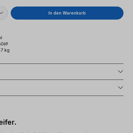
In den Warenkorb
l
6069
47 kg
g
ifer.