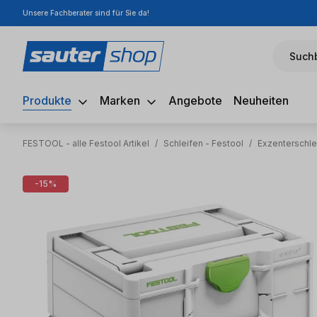
Unsere Fachberater sind für Sie da!
m Hauptinhalt springen
Zur Suche springen
Zur Hauptnavigation springen
Suchb
Produkte
Marken
Angebote
Neuheiten
FESTOOL - alle Festool Artikel
/
Schleifen - Festool
/
Exzenterschle
Bildergalerie überspringen
-15%