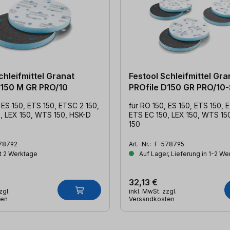
chleifmittel Granat
Festool Schleifmittel Gra
D150 M GR PRO/10
PROfile D150 GR PRO/10-
 ES 150, ETS 150, ETSC 2 150,
für RO 150, ES 150, ETS 150, 
, LEX 150, WTS 150, HSK-D
ETS EC 150, LEX 150, WTS 15
150
78792
Art.-Nr.:
F-578795
t 2 Werktage
Auf Lager, Lieferung in 1-2 W
32,13 €
zgl.
inkl. MwSt. zzgl.
ten
Versandkosten