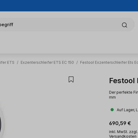
egriff
ifer ETS
/
Exzenterschleifer ETS EC 150
/
Festool Exzenterschleifer Ets E
Festool
Der perfekte Fi
mm
Auf Lager, 
Regulärer Pr
690,59 €
inkl. MwSt. zzgl.
Versandkosten