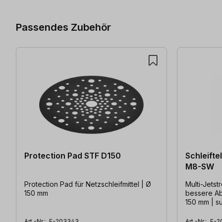
Passendes Zubehör
Protection Pad STF D150
Schleifte
M8-SW
Protection Pad für Netzschleifmittel | Ø
Multi-Jetst
150 mm
bessere Ab
150 mm | s
Art.-Nr.:
F-203343
Art.-Nr.:
F-2