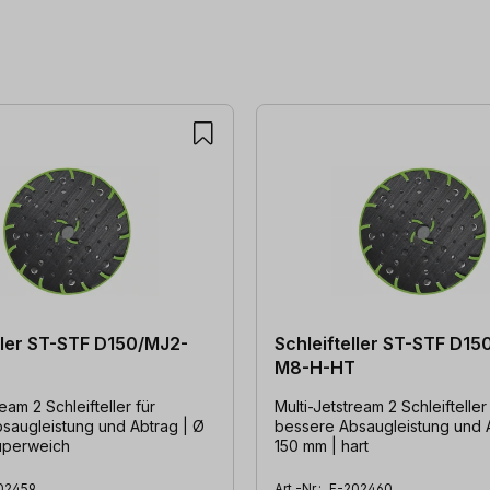
ller ST-STF D150/MJ2-
Schleifteller ST-STF D15
M8-H-HT
ream 2 Schleifteller für
Multi-Jetstream 2 Schleifteller
saugleistung und Abtrag | Ø
bessere Absaugleistung und 
uperweich
150 mm | hart
02459
Art.-Nr.:
F-202460