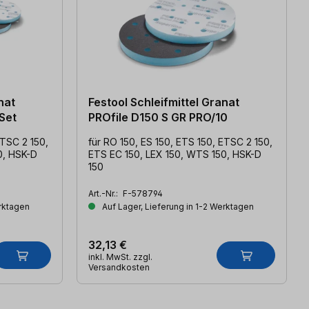
nat
Festool Schleifmittel Granat
Set
PROfile D150 S GR PRO/10
ETSC 2 150,
für RO 150, ES 150, ETS 150, ETSC 2 150,
0, HSK-D
ETS EC 150, LEX 150, WTS 150, HSK-D
150
Art.-Nr.:
F-578794
erktagen
Auf Lager, Lieferung in 1-2 Werktagen
32,13 €
inkl. MwSt. zzgl.
Versandkosten