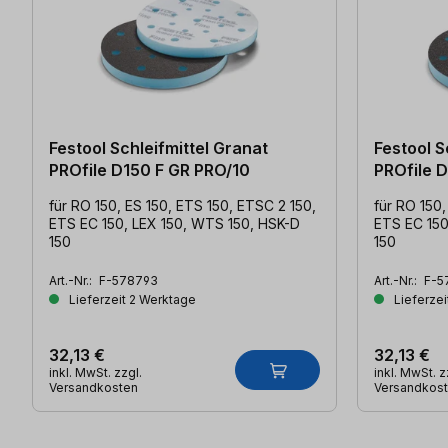
Festool Schleifmittel Granat
Festool S
PROfile D150 F GR PRO/10
PROfile 
für RO 150, ES 150, ETS 150, ETSC 2 150,
für RO 150,
ETS EC 150, LEX 150, WTS 150, HSK-D
ETS EC 150
150
150
Art.-Nr.:
F-578793
Art.-Nr.:
F-5
Lieferzeit 2 Werktage
Lieferzei
32,13 €
32,13 €
inkl. MwSt. zzgl.
inkl. MwSt. z
Versandkosten
Versandkos
Produktgalerie überspringen