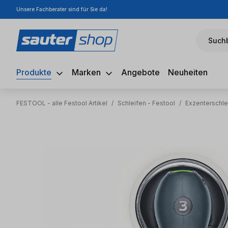
Unsere Fachberater sind für Sie da!
m Hauptinhalt springen
Zur Suche springen
Zur Hauptnavigation springen
Suchb
Produkte
Marken
Angebote
Neuheiten
FESTOOL - alle Festool Artikel
/
Schleifen - Festool
/
Exzenterschle
Bildergalerie überspringen