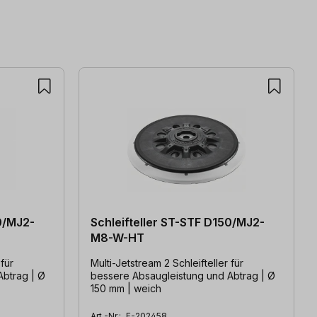
0/MJ2-
Schleifteller ST-STF D150/MJ2-
M8-W-HT
 für
Multi-Jetstream 2 Schleifteller für
Abtrag | Ø
bessere Absaugleistung und Abtrag | Ø
150 mm | weich
Art.-Nr.:
F-202458