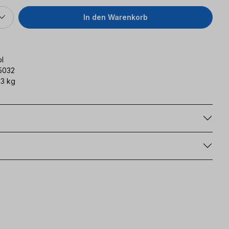
In den Warenkorb
l
5032
3 kg
g