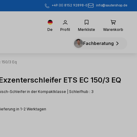
info@sautershop.de
+49 (0) 8152 92898-0
De
Profil
Merkliste
Warenkorb
Fachberatung
c 150/3 Eq
 Exzenterschleifer ETS EC 150/3 EQ
nisch-Schleifer in der Kompaktklasse | Schleifhub : 3
Lieferung in 1-2 Werktagen
eis: