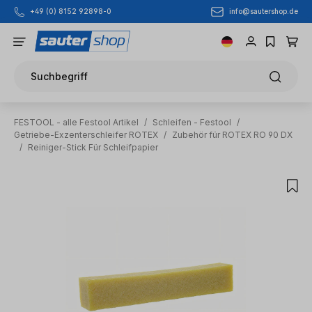
info@sautershop.de
+49 (0) 8152 92898-0
Zum Hauptinhalt springen
Suchbegriff
FESTOOL - alle Festool Artikel
/
Schleifen - Festool
/
Getriebe-Exzenterschleifer ROTEX
/
Zubehör für ROTEX RO 90 DX
/
Reiniger-Stick Für Schleifpapier
Bildergalerie überspringen