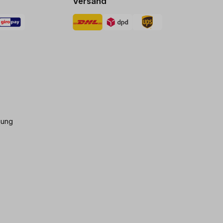
Versand
gung