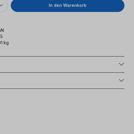
In den Warenkorb
AN
95
1 kg
g