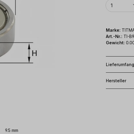
Anzahl
1
Marke:
TITM
Art.-Nr.:
TI-B
Gewicht:
0.00
Lieferumfan
Hersteller
9.5 mm