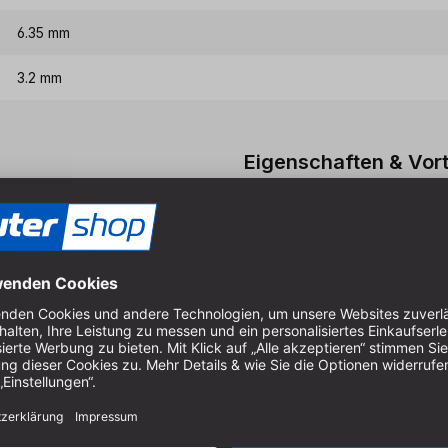
6.35 mm
3.2 mm
Eigenschaften & Vort
Für TI-CLT4-8, TI-RCB95, 