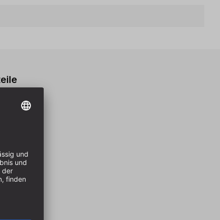
eile
TI-RCB57