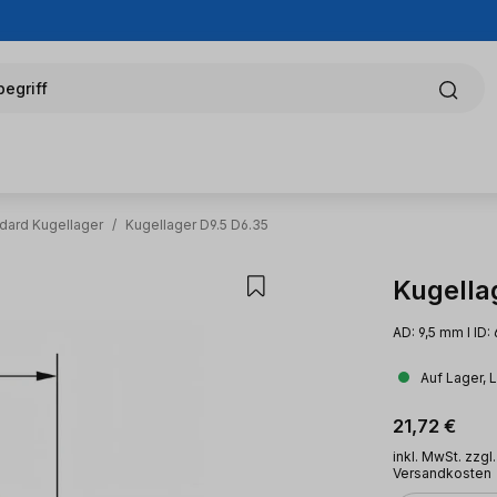
egriff
dard Kugellager
/
Kugellager D9.5 D6.35
Kugella
AD: 9,5 mm l ID:
Auf Lager, 
Regulärer Pr
21,72 €
inkl. MwSt. zzgl.
Versandkosten