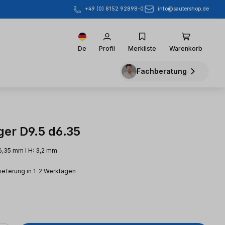
info@sautershop.de
+49 (0) 8152 92898-0
De
Profil
Merkliste
Warenkorb
Fachberatung
ger D9.5 d6.35
 6,35 mm l H: 3,2 mm
Lieferung in 1-2 Werktagen
eis: