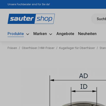
Unsere Fachberater sind für Sie da!
m Hauptinhalt springen
Zur Suche springen
Zur Hauptnavigation springen
Suchb
Produkte
Marken
Angebote
Neuheiten
Fräsen
/
Oberfräser / HM-Fräser
/
Kugellager für Oberfräser
/
Stan
Bildergalerie überspringen