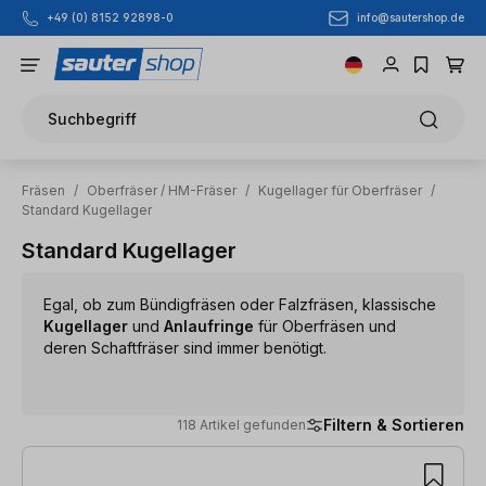
info@sautershop.de
+49 (0) 8152 92898-0
Zum Hauptinhalt springen
Suchbegriff
Fräsen
/
Oberfräser / HM-Fräser
/
Kugellager für Oberfräser
/
Standard Kugellager
Standard Kugellager
Egal, ob zum Bündigfräsen oder Falzfräsen, klassische
Kugellager
und
Anlaufringe
für Oberfräsen und
deren Schaftfräser sind immer benötigt.
Filtern & Sortieren
118 Artikel gefunden
118 Artikel gefunden