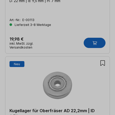
D: 22 mm | d: 9,5 mm | H: 7 mm
Art.-Nr.:
E-00113
Lieferzeit 3-8 Werktage
19,98 €
inkl. MwSt. zzgl.
Versandkosten
Neu
Kugellager für Oberfräser AD 22,2mm | ID