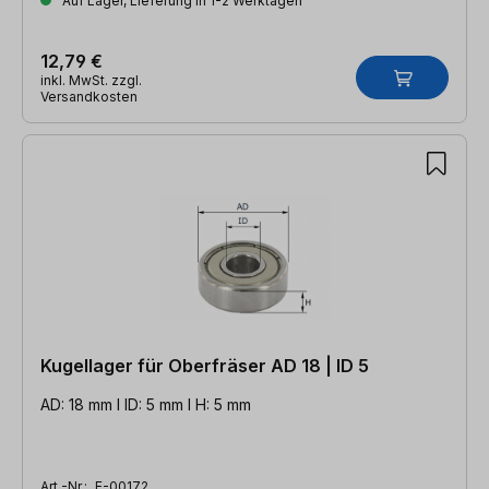
Auf Lager, Lieferung in 1-2 Werktagen
12,79 €
inkl. MwSt. zzgl.
Versandkosten
Kugellager für Oberfräser AD 18 | ID 5
AD: 18 mm l ID: 5 mm l H: 5 mm
Art.-Nr.:
E-00172