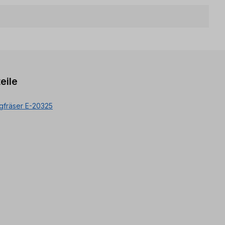
eile
gfräser E-20325