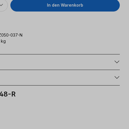
In den Warenkorb
Z050-037-N
 kg
g
048-R