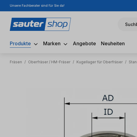
Unsere Fachberater sind für Sie da!
m Hauptinhalt springen
Zur Suche springen
Zur Hauptnavigation springen
Suchb
Produkte
Marken
Angebote
Neuheiten
Fräsen
/
Oberfräser / HM-Fräser
/
Kugellager für Oberfräser
/
Stan
Bildergalerie überspringen