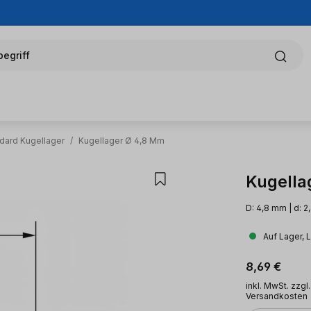
egriff
dard Kugellager
/
Kugellager Ø 4,8 Mm
Kugella
D: 4,8 mm | d: 
Auf Lager, 
Regulärer Pr
8,69 €
inkl. MwSt. zzgl.
Versandkosten