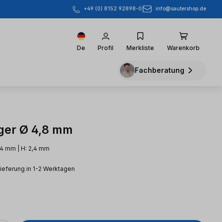
info@sautershop.de
+49 (0) 8152 92898-0
De
Profil
Merkliste
Warenkorb
Fachberatung
ger Ø 4,8 mm
2,4 mm | H: 2,4 mm
Lieferung in 1-2 Werktagen
eis: