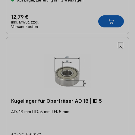
Auf Lager, Lieferung in 1-2 Werktagen
12,79 €
inkl. MwSt. zzgl.
Versandkosten
Kugellager für Oberfräser AD 18 | ID 5
AD: 18 mm l ID: 5 mm l H: 5 mm
Art.-Nr.:
E-00172