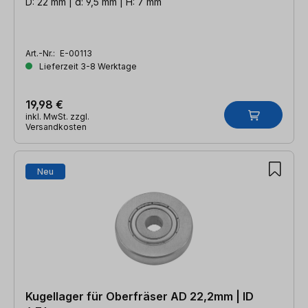
D: 22 mm | d: 9,5 mm | H: 7 mm
Art.-Nr.:
E-00113
Lieferzeit 3-8 Werktage
19,98 €
inkl. MwSt. zzgl.
Versandkosten
Neu
Kugellager für Oberfräser AD 22,2mm | ID