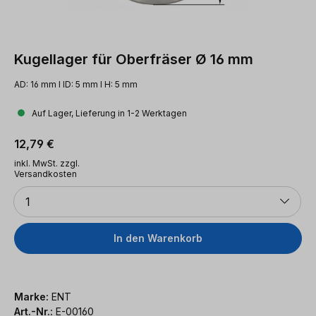
Kugellager für Oberfräser Ø 16 mm
AD: 16 mm l ID: 5 mm l H: 5 mm
Auf Lager, Lieferung in 1-2 Werktagen
Regulärer Preis:
12,79 €
inkl. MwSt. zzgl.
Versandkosten
Anzahl
1
In den Warenkorb
Marke:
ENT
Art.-Nr.:
E-00160