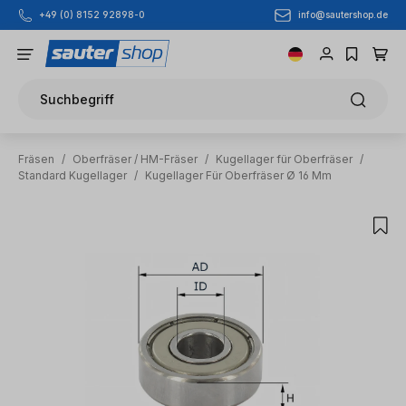
info@sautershop.de
+49 (0) 8152 92898-0
Zum Hauptinhalt springen
Suchbegriff
Fräsen
/
Oberfräser / HM-Fräser
/
Kugellager für Oberfräser
/
Standard Kugellager
/
Kugellager Für Oberfräser Ø 16 Mm
Bildergalerie überspringen