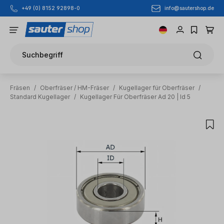
info@sautershop.de
+49 (0) 8152 92898-0
Zum Hauptinhalt springen
Suchbegriff
Fräsen
/
Oberfräser / HM-Fräser
/
Kugellager für Oberfräser
/
Standard Kugellager
/
Kugellager Für Oberfräser Ad 20 | Id 5
Bildergalerie überspringen