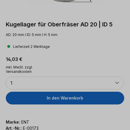
Kugellager für Oberfräser AD 20 | ID 5
AD: 20 mm l ID: 5 mm l H: 5 mm
Lieferzeit 2 Werktage
Regulärer Preis:
14,03 €
inkl. MwSt. zzgl.
Versandkosten
Anzahl
1
In den Warenkorb
Marke:
ENT
Art.-Nr.:
E-00173