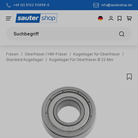
info@sautershop.de
+49 (0) 8152 92898-0
Zum Hauptinhalt springen
Suchbegriff
Fräsen
/
Oberfräser / HM-Fräser
/
Kugellager für Oberfräser
/
Standard Kugellager
/
Kugellager Für Oberfräser Ø 22 Mm
Bildergalerie überspringen