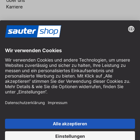
Über uns
Karriere
Vertrag widerrufen
Impressum
AGB
Datenschutz
Cookie-Einstellungen
© 2026 sauter GmbH
inkl. MwSt. / exkl. Versandkosten
* kostenloser Versand ab 150 Euro Bestellwert innerhalb
Deutschlands für die Standard-Paketgrößen - ausgenommen
Sperrgut und Fracht
In Abh. des Lieferlandes kann die MwSt. an der Kasse variieren.