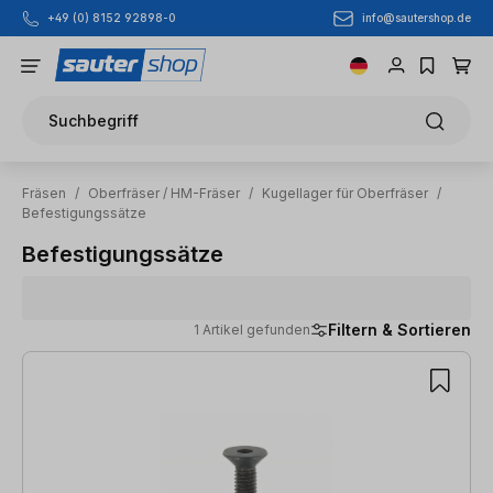
info@sautershop.de
+49 (0) 8152 92898-0
Zum Hauptinhalt springen
Suchbegriff
Fräsen
/
Oberfräser / HM-Fräser
/
Kugellager für Oberfräser
/
Befestigungssätze
Befestigungssätze
Filtern & Sortieren
1 Artikel gefunden
1 Artikel gefunden