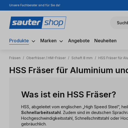
Unsere Fachberater sind für Sie da!
m Hauptinhalt springen
Zur Suche springen
Zur Hauptnavigation springen
Suchb
Produkte
Marken
Angebote
Neuheiten
Fräsen
/
Oberfräser / HM-Fräser
/
Schaft 8 mm
/
HSS Fräser für A
HSS Fräser für Aluminium un
Was ist ein HSS Fräser?
HSS, abgeleitet vom englischen „High Speed Steel“, hei
Schnellarbeitsstahl
. Zudem sind im deutschen Sprachr
Hochgeschwindigkeitsstahl, Schnellschnittstahl oder Hoch
gebräuchlich.