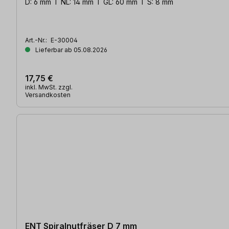
D: 6 mm l NL: 14 mm l GL: 60 mm l S: 8 mm
Art.-Nr.:
E-30004
Lieferbar ab 05.08.2026
17,75 €
inkl. MwSt. zzgl.
Versandkosten
ENT Spiralnutfräser D 7 mm