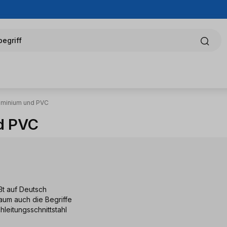
egriff
luminium und PVC
d PVC
ßt auf Deutsch
aum auch die Begriffe
leitungsschnittstahl