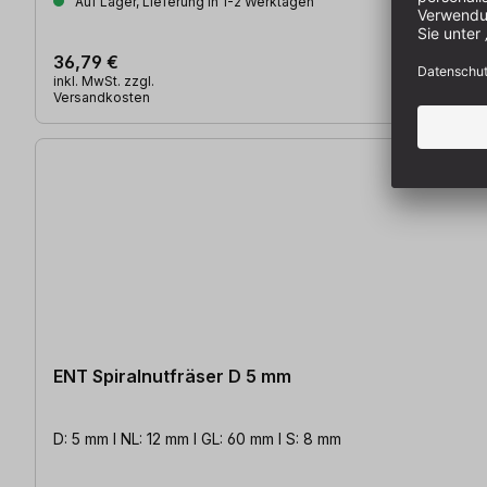
Auf Lager, Lieferung in 1-2 Werktagen
36,79 €
inkl. MwSt. zzgl.
Versandkosten
ENT Spiralnutfräser D 5 mm
D: 5 mm l NL: 12 mm l GL: 60 mm l S: 8 mm