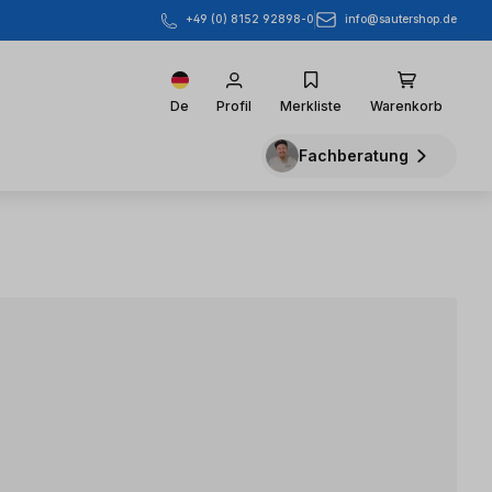
info@sautershop.de
+49 (0) 8152 92898-0
De
Profil
Merkliste
Warenkorb
Fachberatung