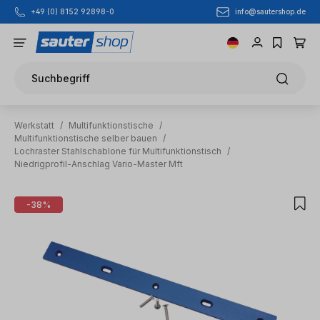
info@sautershop.de
+49 (0) 8152 92898-0
Zum Hauptinhalt springen
Suchbegriff
Werkstatt
/
Multifunktionstische
/
Multifunktionstische selber bauen
/
Lochraster Stahlschablone für Multifunktionstisch
/
Niedrigprofil-Anschlag Vario-Master Mft
Bildergalerie überspringen
-38%