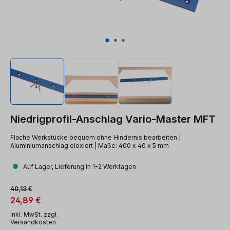
Niedrigprofil-Anschlag Vario-Master MFT
Flache Werkstücke bequem ohne Hindernis bearbeiten |
Aluminiumanschlag eloxiert | Maße: 400 x 40 x 5 mm
Auf Lager, Lieferung in 1-2 Werktagen
Verkaufspreis:
Regulärer Preis:
40,13 €
24,89 €
inkl. MwSt. zzgl.
Versandkosten