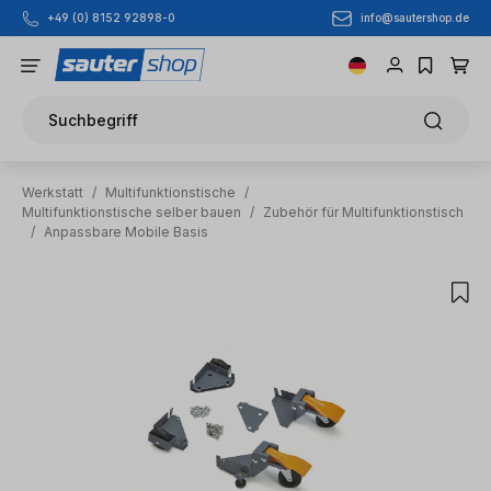
info@sautershop.de
+49 (0) 8152 92898-0
Zum Hauptinhalt springen
Suchbegriff
Werkstatt
/
Multifunktionstische
/
Multifunktionstische selber bauen
/
Zubehör für Multifunktionstisch
/
Anpassbare Mobile Basis
Bildergalerie überspringen