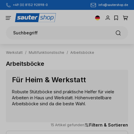
info@sautershop.de
+49 (0) 8152 92898-0
Zum Hauptinhalt springen
Suchbegriff
Werkstatt
/
Multifunktionstische
/
Arbeitsböcke
Arbeitsböcke
Für Heim & Werkstatt
Robuste Stützböcke sind praktische Helfer für viele
Arbeiten in Haus und Werkstatt. Höhenverstellbare
Arbeitsböcke sind da die beste Wahl.
Filtern & Sortieren
15 Artikel gefunden
15 Artikel gefunden