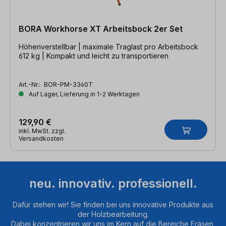
BORA Workhorse XT Arbeitsbock 2er Set
Höhenverstellbar | maximale Traglast pro Arbeitsbock
612 kg | Kompakt und leicht zu transportieren
Art.-Nr.:
BOR-PM-3360T
Auf Lager, Lieferung in 1-2 Werktagen
129,90 €
inkl. MwSt. zzgl.
Versandkosten
neu. innovativ. professionell.
Dafür stehen wir! Sie finden bei uns innovative Produkte aus
der Holzbearbeitung.
Dabei konzentrieren wir uns im Kern auf die Bereiche Fräsen,