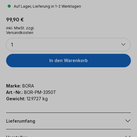
Auf Lager, Lieferung in 1-2 Werktagen
Regulärer Preis:
99,90 €
inkl. MwSt. zzgl.
Versandkosten
Anzahl
1
In den Warenkorb
Marke:
BORA
Art.-Nr.:
BOR-PM-3350T
Gewicht:
12.9727 kg
Lieferumfang