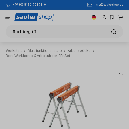
info@sautershop.de
+49 (0) 8152 92898-0
Zum Hauptinhalt springen
Suchbegriff
Werkstatt
/
Multifunktionstische
/
Arbeitsböcke
/
Bora Workhorse X Arbeitsbock 2Er Set
Bildergalerie überspringen