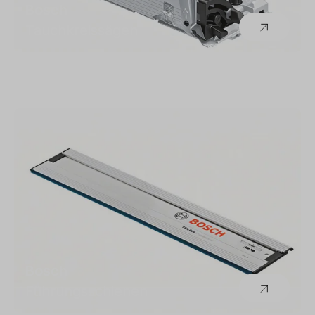
Bosch
Tauchkreissägen
Bosch
Führungsschienen