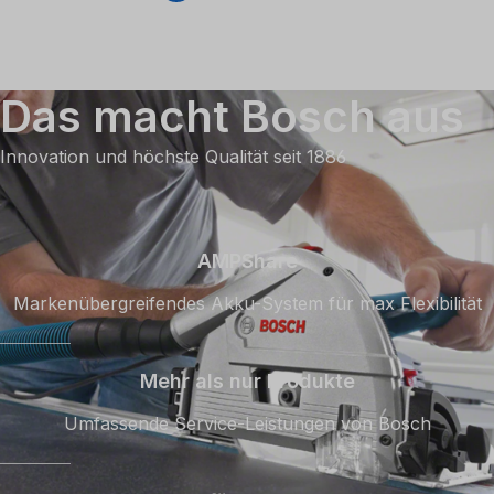
Das macht Bosch aus
Innovation und höchste Qualität seit 1886
AMPShare
Markenübergreifendes Akku-System für max Flexibilität
Mehr als nur Produkte
Umfassende Service-Leistungen von Bosch