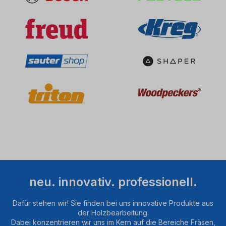
Daten
zu
Ihren
Aktivitäten
sammeln.
Bitte
lesen
Sie
die
Details
durch
und
stimmen
Sie
der
Nutzung
des
neu. innovativ. professionell.
Service
zu,
Dafür stehen wir! Sie finden bei uns innovative Produkte aus
um
der Holzbearbeitung.
dieses
Dabei konzentrieren wir uns im Kern auf die Bereiche Fräsen,