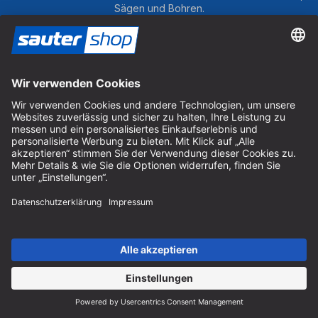
Video
Sägen und Bohren.
anzusehen.
Mehr
M
Um unseren Newsletter zu abonnieren und die
Informationen
Infor
neuesten Neuigkeiten zu unseren Produkten zu
erhalten, müssen Sie Marketing-Cookies akzeptieren.
Akzeptieren
Akze
Cookie-Einstellungen verwalten
powered
by
Usercentrics
Consent
Management
Platform
Gutscheine
Bereiten Sie Ihren Liebsten eine Freude mit dem sautershop
Gutschein.
Gutschein bestellen