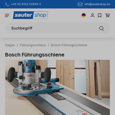
info@sautershop.de
+49 (0) 8152 92898-0
Zum Hauptinhalt springen
Suchbegriff
Sägen
/
Führungsschiene
/
Bosch Führungsschiene
Bosch Führungsschiene