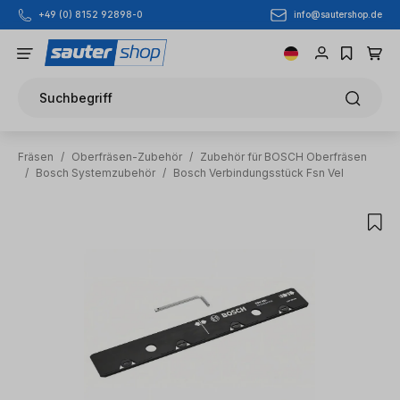
info@sautershop.de
+49 (0) 8152 92898-0
Zum Hauptinhalt springen
Suchbegriff
Fräsen
/
Oberfräsen-Zubehör
/
Zubehör für BOSCH Oberfräsen
/
Bosch Systemzubehör
/
Bosch Verbindungsstück Fsn Vel
Bildergalerie überspringen