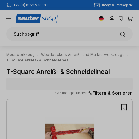
info@sautershop.de
+49 (0) 8152 92898-0
Zum Hauptinhalt springen
Suchbegriff
Messwerkzeug
/
Woodpeckers Anreiß- und Markierwerkzeuge
/
T-Square Anreiß- & Schneidelineal
T-Square Anreiß- & Schneidelineal
Filtern & Sortieren
2 Artikel gefunden
2 Artikel gefunden