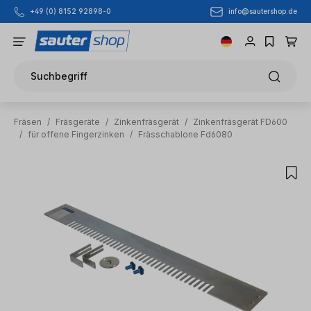
info@sautershop.de
+49 (0) 8152 92898-0
Zum Hauptinhalt springen
Suchbegriff
Fräsen
/
Fräsgeräte
/
Zinkenfräsgerät
/
Zinkenfräsgerät FD600
/
für offene Fingerzinken
/
Frässchablone Fd6080
Bildergalerie überspringen