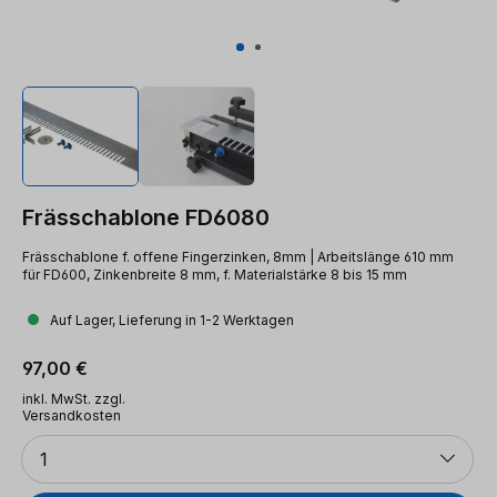
Frässchablone FD6080
Frässchablone f. offene Fingerzinken, 8mm | Arbeitslänge 610 mm
für FD600, Zinkenbreite 8 mm, f. Materialstärke 8 bis 15 mm
Auf Lager, Lieferung in 1-2 Werktagen
Regulärer Preis:
97,00 €
inkl. MwSt. zzgl.
Versandkosten
Anzahl
1